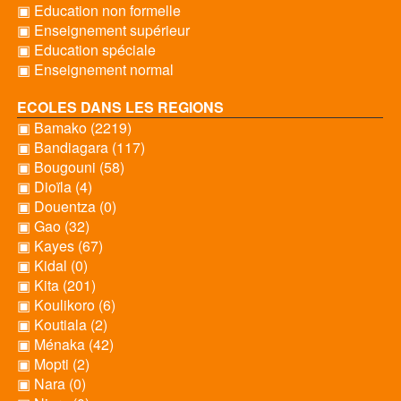
▣ Education non formelle
▣ Enseignement supérieur
▣ Education spéciale
▣ Enseignement normal
ECOLES DANS LES REGIONS
▣ Bamako (2219)
▣ Bandiagara (117)
▣ Bougouni (58)
▣ Dioïla (4)
▣ Douentza (0)
▣ Gao (32)
▣ Kayes (67)
▣ Kidal (0)
▣ Kita (201)
▣ Koulikoro (6)
▣ Koutiala (2)
▣ Ménaka (42)
▣ Mopti (2)
▣ Nara (0)