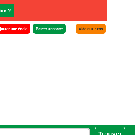
ion ?
|
jouter une école
Poster annonce
Aide aux exos