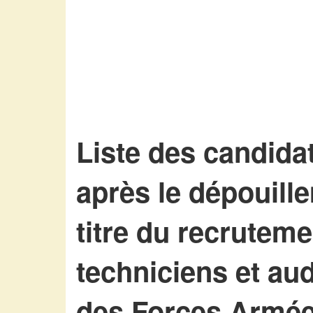
Liste des candida
après le dépouill
titre du recruteme
techniciens et aud
des Forces Armé