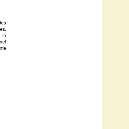
des
es,
 la
inet
nte