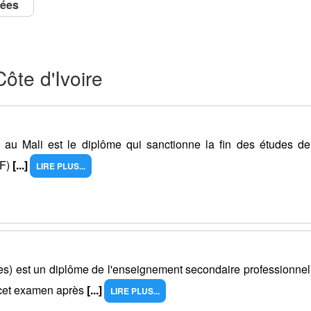
mées
ôte d'Ivoire
u Mali est le diplôme qui sanctionne la fin des études de
EF)
[...]
LIRE PLUS...
les) est un diplôme de l'enseignement secondaire professionnel
 cet examen après
[...]
LIRE PLUS...