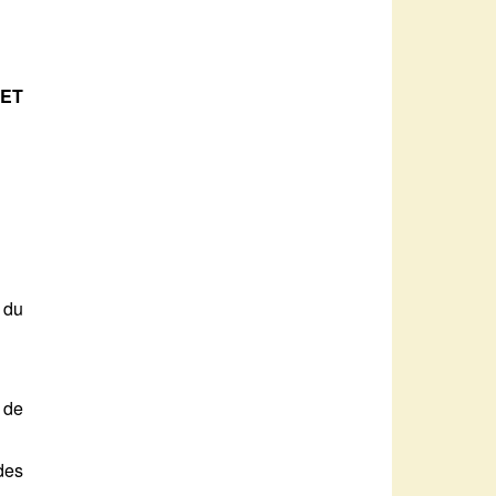
 ET
 du
 de
des