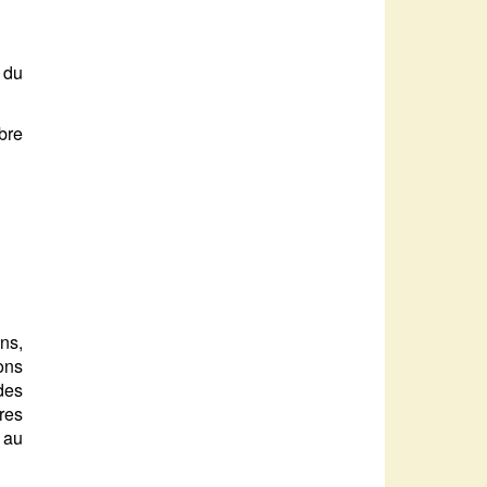
 du
bre
ons,
ons
des
res
 au