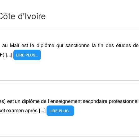
ôte d'Ivoire
u Mali est le diplôme qui sanctionne la fin des études de
EF)
[...]
LIRE PLUS...
les) est un diplôme de l'enseignement secondaire professionnel
 cet examen après
[...]
LIRE PLUS...