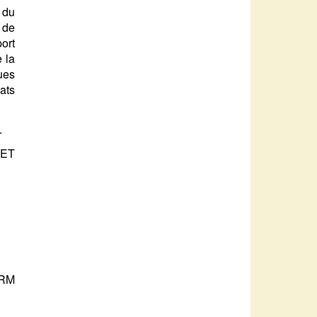
 du
 de
port
 la
ues
tats
.
ET
-RM