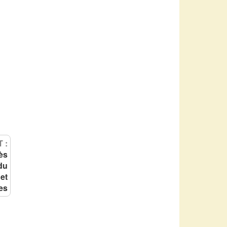
 :
ès
 du
et
es