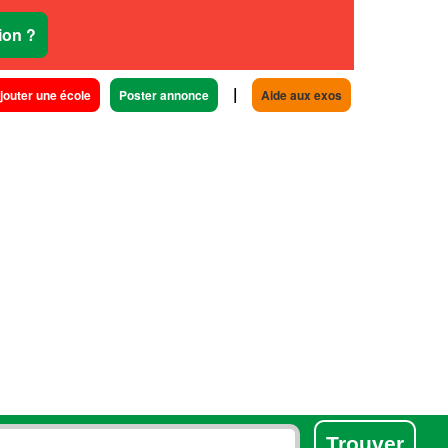
ion ?
|
jouter une école
Poster annonce
Aide aux exos