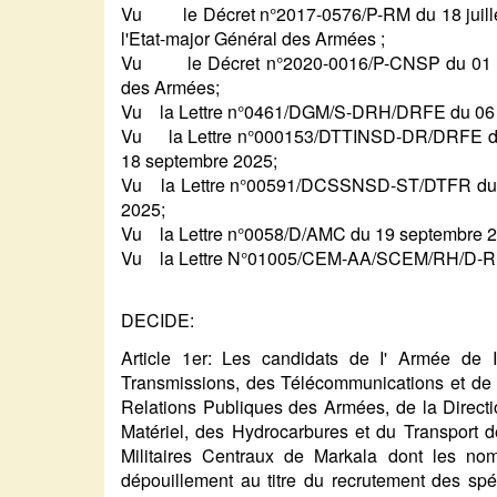
Vu le Décret n°2017-0576/P-RM du 18 juillet 2
l'Etat-major Général des Armées ;
Vu le Décret n°2020-0016/P-CNSP du 01 sep
des Armées;
Vu la Lettre n°0461/DGM/S-DRH/DRFE du 06 
Vu la Lettre n°000153/DTTINSD-DR/DRFE du
18 septembre 2025;
Vu la Lettre n°00591/DCSSNSD-ST/DTFR du 1
2025;
Vu la Lettre n°0058/D/AMC du 19 septembre 2
Vu la Lettre N°01005/CEM-AA/SCEM/RH/D-RF
DECIDE:
Article 1er: Les candidats de I' Armée de I'
Transmissions, des Télécommunications et de l'
Relations Publiques des Armées, de la Direct
Matériel, des Hydrocarbures et du Transport de
Militaires Centraux de Markala dont les no
dépouillement au titre du recrutement des spéc