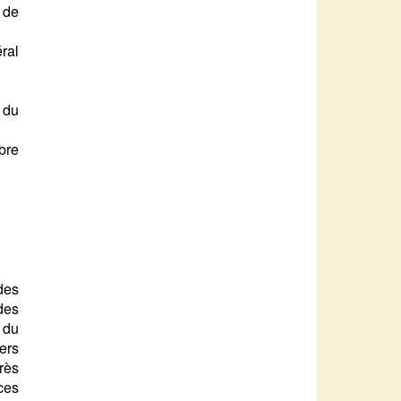
 de
ral
 du
bre
des
des
 du
ers
rès
ces