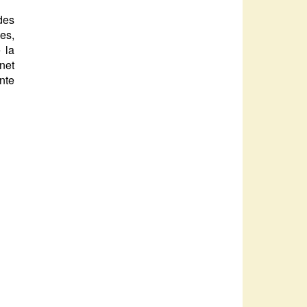
des
es,
 la
inet
nte