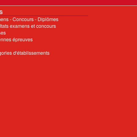
S
ns - Concours - Diplômes
tats examens et concours
ses
nnes épreuves
ories d'établissements