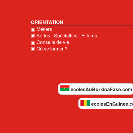
ORIENTATION
▣ Métiers
▣ Séries - Spécialités - Filières
▣ Conseils de vie
▣ Où se former ?
ecolesAuBurkinaFaso.com
ecolesEnGuinee.