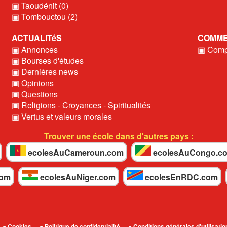
▣ Taoudénit (0)
▣ Tombouctou (2)
ACTUALITéS
COMME
▣ Annonces
▣ Compt
▣ Bourses d'études
▣ Dernières news
▣ Opinions
▣ Questions
▣ Religions - Croyances - Spiritualités
▣ Vertus et valeurs morales
Trouver une école dans d'autres pays :
ecolesAuCameroun.com
ecolesAuCongo.c
com
ecolesAuNiger.com
ecolesEnRDC.com
● Cookies
● Politique de confidentialité
● Conditions générales d'utilisatio