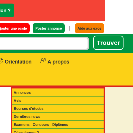
ion ?
|
jouter une école
Poster annonce
Aide aux exos
Orientation
A propos
Annonces
Avis
Bourses d'études
Dernières news
Examens - Concours - Diplômes
Où se former ?