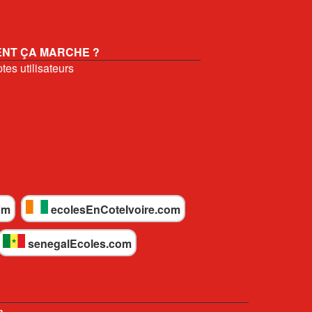
NT ÇA MARCHE ?
es utilisateurs
om
ecolesEnCoteIvoire.com
senegalEcoles.com
n