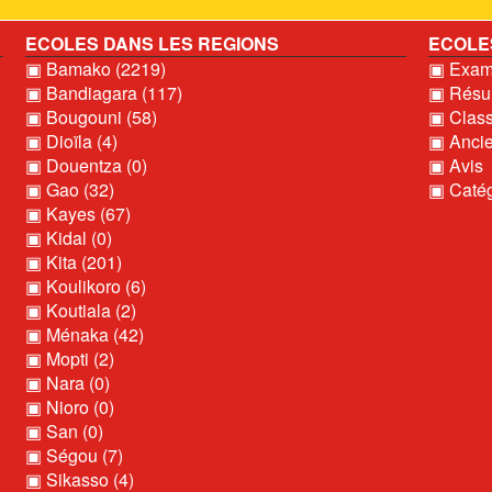
ECOLES DANS LES REGIONS
ECOLE
▣ Bamako (2219)
▣ Exame
▣ Bandiagara (117)
▣ Résul
▣ Bougouni (58)
▣ Clas
▣ Dioïla (4)
▣ Ancie
▣ Douentza (0)
▣ Avis
▣ Gao (32)
▣ Catég
▣ Kayes (67)
▣ Kidal (0)
▣ Kita (201)
▣ Koulikoro (6)
▣ Koutiala (2)
▣ Ménaka (42)
▣ Mopti (2)
▣ Nara (0)
▣ Nioro (0)
▣ San (0)
▣ Ségou (7)
▣ Sikasso (4)