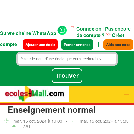
Connexion
| Pas encore
Suivre chaîne WhatsApp
de compte ?
Créer
compte
|
Ajouter une école
Poster annonce
Aide aux exos
Enseignement normal
mar. 15 oct. 2024 à 19:00 -
mar. 15 oct. 2024 à 19:33
-
1881