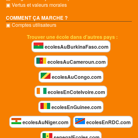
▣ Vertus et valeurs morales
COMMENT ÇA MARCHE ?
▣ Comptes utilisateurs
Trouver une école dans d'autres pays :
ecolesAuBurkinaFaso.com
ecolesAuCameroun.com
ecolesAuCongo.com
ecolesEnCoteIvoire.com
ecolesEnGuinee.com
ecolesAuNiger.com
ecolesEnRDC.com
senegalEcoles.com