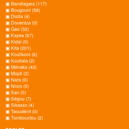
▣ Bandiagara (117)
▣ Bougouni (58)
▣ Dioïla (4)
▣ Douentza (0)
▣ Gao (32)
▣ Kayes (67)
▣ Kidal (0)
▣ Kita (201)
▣ Koulikoro (6)
▣ Koutiala (2)
▣ Ménaka (42)
▣ Mopti (2)
▣ Nara (0)
▣ Nioro (0)
▣ San (0)
▣ Ségou (7)
▣ Sikasso (4)
▣ Taoudénit (0)
▣ Tombouctou (2)