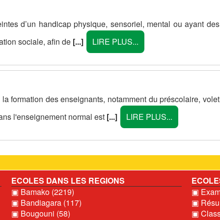
eintes d’un handicap physique, sensoriel, mental ou ayant des
ration sociale, afin de
[...]
LIRE PLUS...
 la formation des enseignants, notamment du préscolaire, volet
dans l'enseignement normal est
[...]
LIRE PLUS...
ECOLES DANS LES REGIONS
ECOLE
▣ Bamako (2219)
▣ Exame
▣ Bandiagara (117)
▣ Résul
▣ Bougouni (58)
▣ Clas