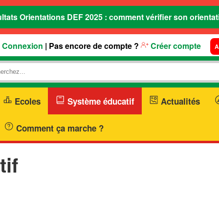
ltats Orientations DEF 2025 : comment vérifier son orientat
Connexion
| Pas encore de compte ?
Créer compte
A
Ecoles
Système éducatif
Actualités
Comment ça marche ?
if