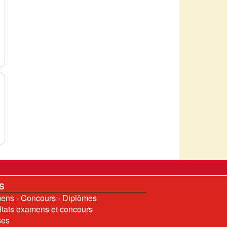
S
ns - Concours - Diplômes
tats examens et concours
ses