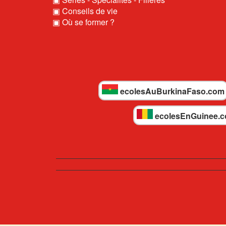
▣ Conseils de vie
▣ Où se former ?
ecolesAuBurkinaFaso.com
ecolesEnGuinee.