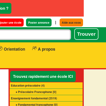
ion ?
|
jouter une école
Poster annonce
Aide aux exos
Orientation
A propos
Trouvez rapidement une école ICI
Education préscolaire (
4
)
● Préscolaire Francophone [
0
]
Enseignement fondamental (
2519
)
● Fondamental francophone [
0
]