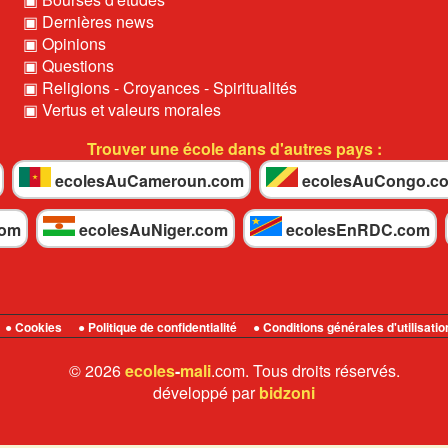
▣ Dernières news
▣ Opinions
▣ Questions
▣ Religions - Croyances - Spiritualités
▣ Vertus et valeurs morales
Trouver une école dans d'autres pays :
ecolesAuCameroun.com
ecolesAuCongo.c
com
ecolesAuNiger.com
ecolesEnRDC.com
● Cookies
● Politique de confidentialité
● Conditions générales d'utilisatio
© 2026
ecoles
-
mali
.com. Tous droits réservés.
développé par
bidzoni