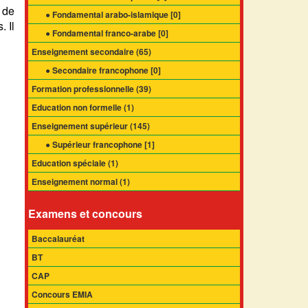
 de
● Fondamental arabo-islamique [
0
]
. Il
● Fondamental franco-arabe [
0
]
Enseignement secondaire (
65
)
● Secondaire francophone [
0
]
Formation professionnelle (
39
)
Education non formelle (
1
)
Enseignement supérieur (
145
)
● Supérieur francophone [
1
]
Education spéciale (
1
)
Enseignement normal (
1
)
Examens et concours
Baccalauréat
BT
CAP
Concours EMIA