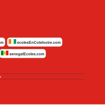
om
ecolesEnCoteIvoire.com
senegalEcoles.com
n