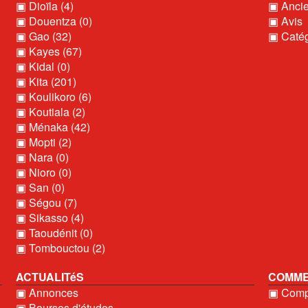
▣ Dioïla (4)
▣ Ancie
▣ Douentza (0)
▣ Avis
▣ Gao (32)
▣ Catég
▣ Kayes (67)
▣ Kidal (0)
▣ Kita (201)
▣ Koulikoro (6)
▣ Koutiala (2)
▣ Ménaka (42)
▣ Mopti (2)
▣ Nara (0)
▣ Nioro (0)
▣ San (0)
▣ Ségou (7)
▣ Sikasso (4)
▣ Taoudénit (0)
▣ Tombouctou (2)
ACTUALITéS
COMME
▣ Annonces
▣ Compt
▣ Bourses d'études