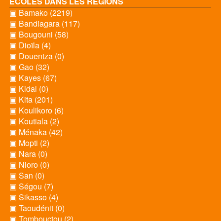
ECOLES DANS LES REGIONS
▣ Bamako (2219)
▣ Bandiagara (117)
▣ Bougouni (58)
▣ Dioïla (4)
▣ Douentza (0)
▣ Gao (32)
▣ Kayes (67)
▣ Kidal (0)
▣ Kita (201)
▣ Koulikoro (6)
▣ Koutiala (2)
▣ Ménaka (42)
▣ Mopti (2)
▣ Nara (0)
▣ Nioro (0)
▣ San (0)
▣ Ségou (7)
▣ Sikasso (4)
▣ Taoudénit (0)
▣ Tombouctou (2)