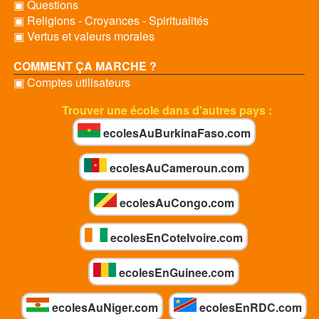
▣ Questions
▣ Religions - Croyances - Spiritualités
▣ Vertus et valeurs morales
COMMENT ÇA MARCHE ?
▣ Comptes utilisateurs
Trouver une école dans d'autres pays :
ecolesAuBurkinaFaso.com
ecolesAuCameroun.com
ecolesAuCongo.com
ecolesEnCoteIvoire.com
ecolesEnGuinee.com
ecolesAuNiger.com
ecolesEnRDC.com