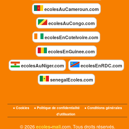
ecolesAuCameroun.com
ecolesAuCongo.com
ecolesEnCoteIvoire.com
ecolesEnGuinee.com
ecolesAuNiger.com
ecolesEnRDC.com
senegalEcoles.com
● Cookies
● Politique de confidentialité
● Conditions générales
d'utilisation
© 2026
ecoles
-
mali
.com. Tous droits réservés.