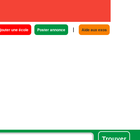
|
jouter une école
Poster annonce
Aide aux exos