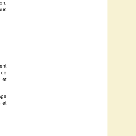
on.
tous
ent
 de
 et
age
s et