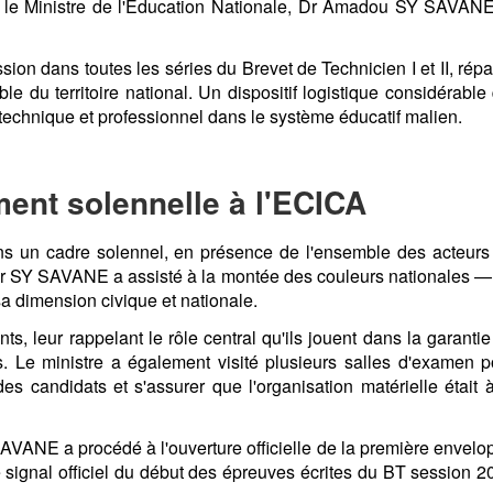
le Ministre de l'Éducation Nationale, Dr Amadou SY SAVANE
on dans toutes les séries du Brevet de Technicien I et II, répa
le du territoire national. Un dispositif logistique considérable
technique et professionnel dans le système éducatif malien.
ent solennelle à l'ECICA
s un cadre solennel, en présence de l'ensemble des acteurs
e Dr SY SAVANE a assisté à la montée des couleurs nationales —
a dimension civique et nationale.
ts, leur rappelant le rôle central qu'ils jouent dans la garanti
s. Le ministre a également visité plusieurs salles d'examen p
es candidats et s'assurer que l'organisation matérielle était à
SAVANE a procédé à l'ouverture officielle de la première envelo
e signal officiel du début des épreuves écrites du BT session 2