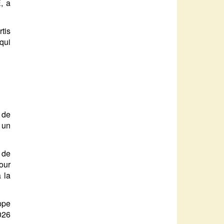
, a
rtis
 qui
 de
 un
e de
our
 la
ppe
026