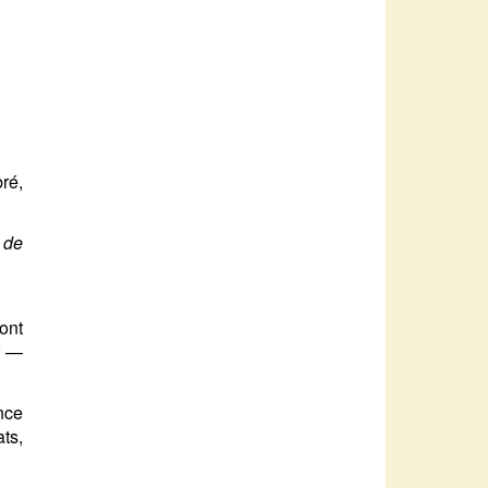
ré,
 de
ont
r —
ance
ts,