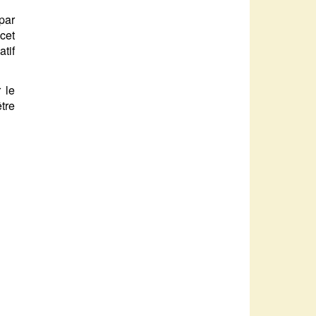
par
cet
tif
 le
tre