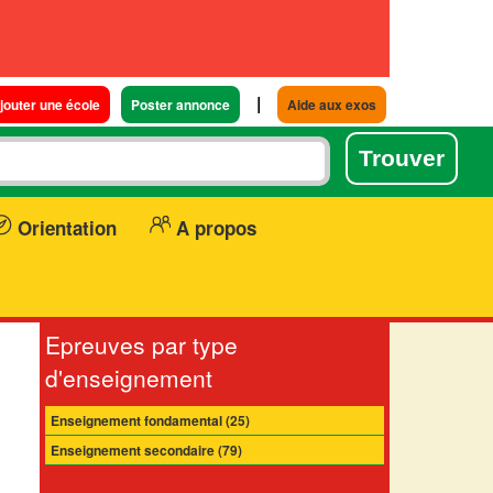
|
jouter une école
Poster annonce
Aide aux exos
Orientation
A propos
Epreuves par type
d'enseignement
Enseignement fondamental (25)
Enseignement secondaire (79)