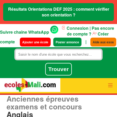
Résultats Orientations DEF 2025 : comment vérifier
son orientation ?
Connexion
| Pas encore
Suivre chaîne WhatsApp
de compte ?
Créer
compte
|
Ajouter une école
Poster annonce
Aide aux exos
Anciennes épreuves
examens et concours
Anglais