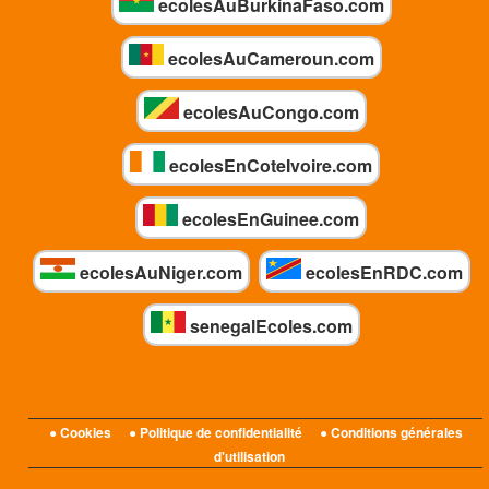
ecolesAuBurkinaFaso.com
ecolesAuCameroun.com
ecolesAuCongo.com
ecolesEnCoteIvoire.com
ecolesEnGuinee.com
ecolesAuNiger.com
ecolesEnRDC.com
senegalEcoles.com
● Cookies
● Politique de confidentialité
● Conditions générales
d'utilisation