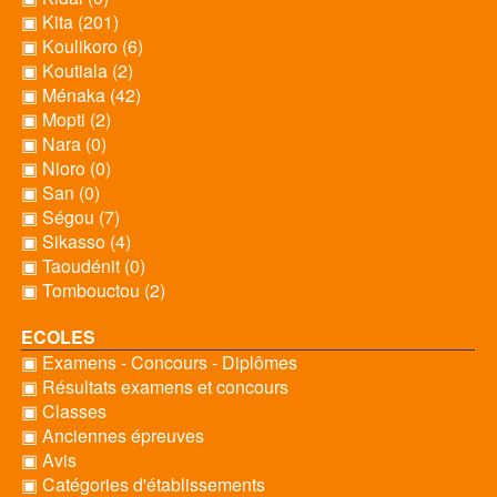
▣ Kita (201)
▣ Koulikoro (6)
▣ Koutiala (2)
▣ Ménaka (42)
▣ Mopti (2)
▣ Nara (0)
▣ Nioro (0)
▣ San (0)
▣ Ségou (7)
▣ Sikasso (4)
▣ Taoudénit (0)
▣ Tombouctou (2)
ECOLES
▣ Examens - Concours - Diplômes
▣ Résultats examens et concours
▣ Classes
▣ Anciennes épreuves
▣ Avis
▣ Catégories d'établissements