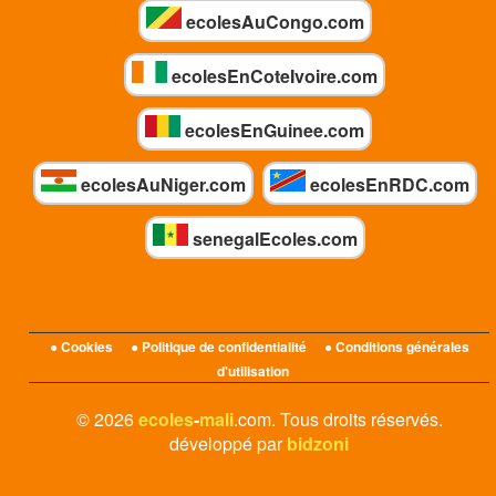
ecolesAuCongo.com
ecolesEnCoteIvoire.com
ecolesEnGuinee.com
ecolesAuNiger.com
ecolesEnRDC.com
senegalEcoles.com
● Cookies
● Politique de confidentialité
● Conditions générales
d'utilisation
© 2026
ecoles
-
mali
.com. Tous droits réservés.
développé par
bidzoni