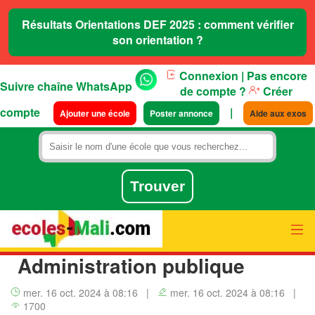
Résultats Orientations DEF 2025 : comment vérifier
son orientation ?
Connexion
| Pas encore
Suivre chaîne WhatsApp
de compte ?
Créer
compte
|
Ajouter une école
Poster annonce
Aide aux exos
Administration publique
mer. 16 oct. 2024 à 08:16
|
mer. 16 oct. 2024 à 08:16
|
1700