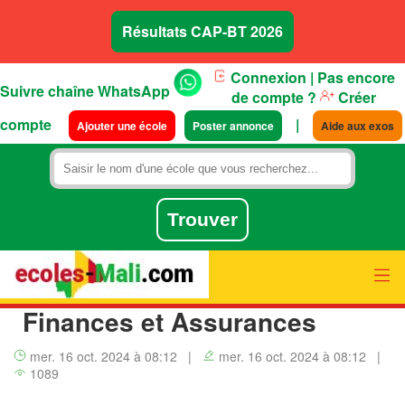
Résultats CAP-BT 2026
Connexion
| Pas encore
Suivre chaîne WhatsApp
de compte ?
Créer
compte
|
Ajouter une école
Poster annonce
Aide aux exos
Finances et Assurances
mer. 16 oct. 2024 à 08:12
|
mer. 16 oct. 2024 à 08:12
|
1089