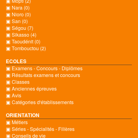
▣ Mopti (2)
▣ Nara (0)
▣ Nioro (0)
▣ San (0)
▣ Ségou (7)
▣ Sikasso (4)
▣ Taoudénit (0)
▣ Tombouctou (2)
ECOLES
▣ Examens - Concours - Diplômes
▣ Résultats examens et concours
▣ Classes
▣ Anciennes épreuves
▣ Avis
▣ Catégories d'établissements
ORIENTATION
▣ Métiers
▣ Séries - Spécialités - Filières
▣ Conseils de vie