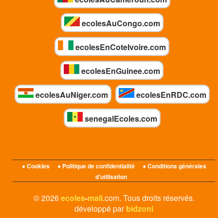
ecolesAuCongo.com
ecolesEnCoteIvoire.com
ecolesEnGuinee.com
ecolesAuNiger.com
ecolesEnRDC.com
senegalEcoles.com
● Cookies
● Politique de confidentialité
● Conditions générales
d'utilisation
© 2026
ecoles
-
mali
.com. Tous droits réservés.
développé par
bidzoni