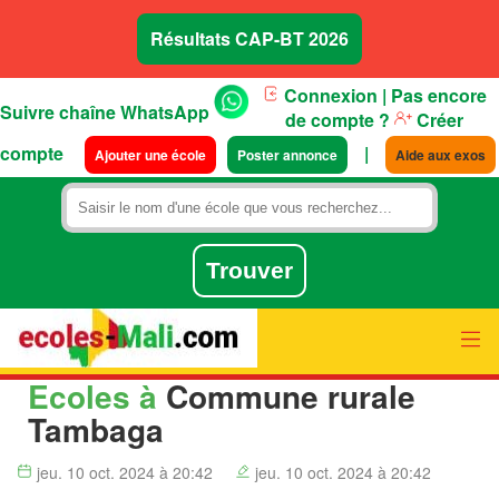
Résultats CAP-BT 2026
Connexion
| Pas encore
Suivre chaîne WhatsApp
de compte ?
Créer
compte
|
Ajouter une école
Poster annonce
Aide aux exos
Ecoles à
Commune rurale
Tambaga
jeu. 10 oct. 2024 à 20:42
jeu. 10 oct. 2024 à 20:42