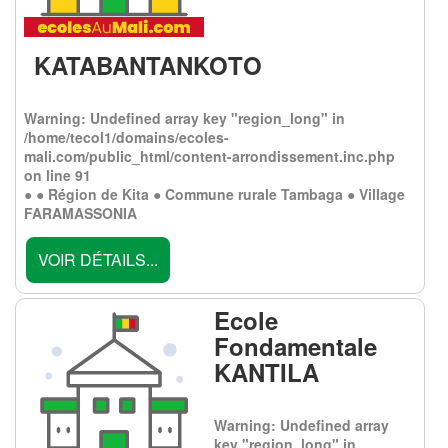
KATABANTANKOTO
Warning
: Undefined array key "region_long" in
/home/tecol1/domains/ecoles-
mali.com/public_html/content-arrondissement.inc.php
on line
91
● ● Région de Kita ● Commune rurale Tambaga ● Village
FARAMASSONIA
VOIR DÉTAILS...
Ecole
Fondamentale
KANTILA
Warning
: Undefined array
key "region_long" in