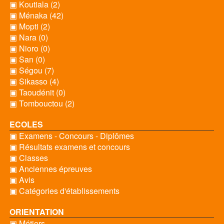
▣ Koutiala (2)
▣ Ménaka (42)
▣ Mopti (2)
▣ Nara (0)
▣ Nioro (0)
▣ San (0)
▣ Ségou (7)
▣ Sikasso (4)
▣ Taoudénit (0)
▣ Tombouctou (2)
ECOLES
▣ Examens - Concours - Diplômes
▣ Résultats examens et concours
▣ Classes
▣ Anciennes épreuves
▣ Avis
▣ Catégories d'établissements
ORIENTATION
▣ Métiers