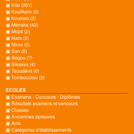
▣ Kita (201)
▣ Koulikoro (6)
▣ Koutiala (2)
▣ Ménaka (42)
▣ Mopti (2)
▣ Nara (0)
▣ Nioro (0)
▣ San (0)
▣ Ségou (7)
▣ Sikasso (4)
▣ Taoudénit (0)
▣ Tombouctou (2)
ECOLES
▣ Examens - Concours - Diplômes
▣ Résultats examens et concours
▣ Classes
▣ Anciennes épreuves
▣ Avis
▣ Catégories d'établissements