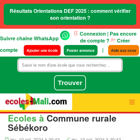
Résultats Orientations DEF 2025 : comment vérifier
son orientation ?
Connexion
| Pas encore
Suivre chaîne WhatsApp
de compte ?
Créer
compte
|
Ajouter une école
Poster annonce
Aide aux exos
Ecoles à
Commune rurale
Sébékoro
jeu. 10 oct. 2024 à 20:42
jeu. 10 oct. 2024 à 20:42