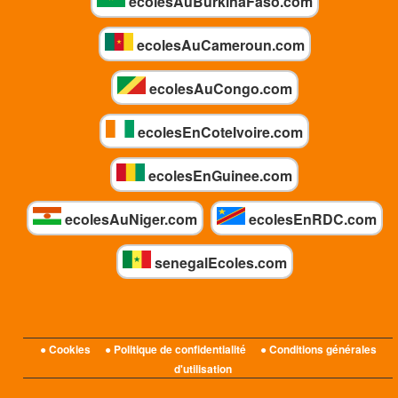
ecolesAuBurkinaFaso.com
ecolesAuCameroun.com
ecolesAuCongo.com
ecolesEnCoteIvoire.com
ecolesEnGuinee.com
ecolesAuNiger.com
ecolesEnRDC.com
senegalEcoles.com
● Cookies
● Politique de confidentialité
● Conditions générales
d'utilisation