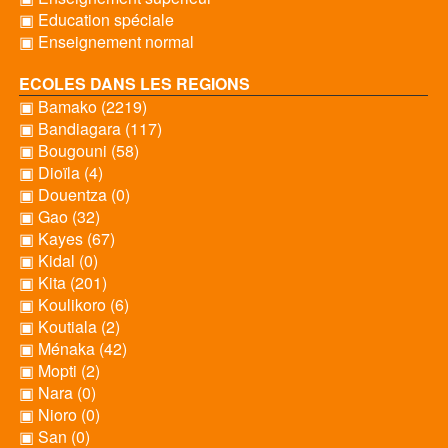
▣ Education spéciale
▣ Enseignement normal
ECOLES DANS LES REGIONS
▣ Bamako (2219)
▣ Bandiagara (117)
▣ Bougouni (58)
▣ Dioïla (4)
▣ Douentza (0)
▣ Gao (32)
▣ Kayes (67)
▣ Kidal (0)
▣ Kita (201)
▣ Koulikoro (6)
▣ Koutiala (2)
▣ Ménaka (42)
▣ Mopti (2)
▣ Nara (0)
▣ Nioro (0)
▣ San (0)