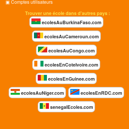
▣ Comptes utilisateurs
Trouver une école dans d'autres pays :
ecolesAuBurkinaFaso.com
ecolesAuCameroun.com
ecolesAuCongo.com
ecolesEnCoteIvoire.com
ecolesEnGuinee.com
ecolesAuNiger.com
ecolesEnRDC.com
senegalEcoles.com