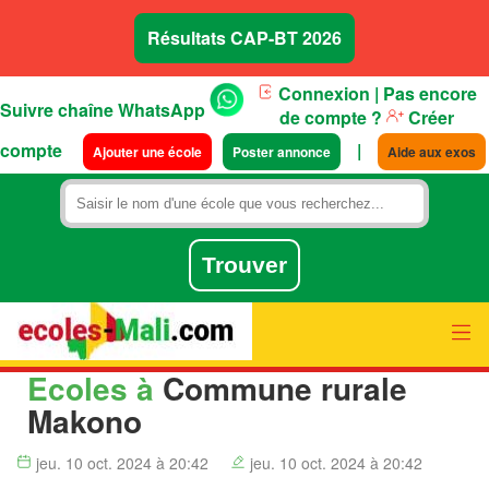
Résultats CAP-BT 2026
Connexion
| Pas encore
Suivre chaîne WhatsApp
de compte ?
Créer
compte
|
Ajouter une école
Poster annonce
Aide aux exos
Ecoles à
Commune rurale
Makono
jeu. 10 oct. 2024 à 20:42
jeu. 10 oct. 2024 à 20:42