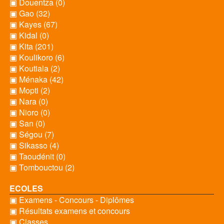
▣ Douentza (0)
▣ Gao (32)
▣ Kayes (67)
▣ Kidal (0)
▣ Kita (201)
▣ Koulikoro (6)
▣ Koutiala (2)
▣ Ménaka (42)
▣ Mopti (2)
▣ Nara (0)
▣ Nioro (0)
▣ San (0)
▣ Ségou (7)
▣ Sikasso (4)
▣ Taoudénit (0)
▣ Tombouctou (2)
ECOLES
▣ Examens - Concours - Diplômes
▣ Résultats examens et concours
▣ Classes